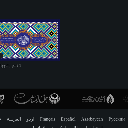
8
Niyyah, part 1
ف
العربـیة
اردو
Français
Español
Azərbaycan
Русский