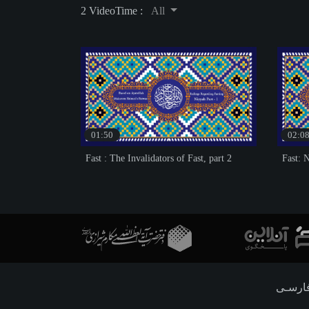
2 Video
Time :
All
01:50
02:0
Fast : The Invalidators of Fast, part 2
Fast: 
ارسـی