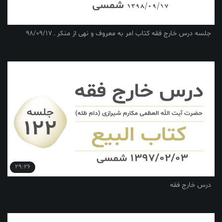
جلسه درس خارج فقه کتاب امر به معروف و نهی از منکر ـ 98/09/17
29:26
درس خارج فقه