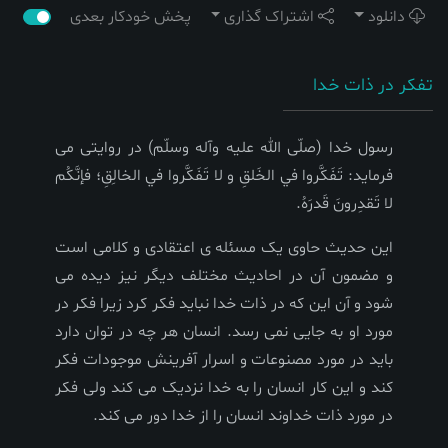
دانلود
اشتراک گذاری
پخش خودکار بعدی
تفکر در ذات خدا
رسول خدا (صلّی الله علیه وآله وسلّم) در روایتی می
فرماید:
تَفَكَّروا في الخَلقِ و لا تَفَكَّروا في الخالِقِ؛ فإنَّكُم
لا تَقدِرونَ قَدرَهُ.
این حدیث حاوی یک مسئله ی اعتقادی و کلامی است
و مضمون آن در احادیث مختلف دیگر نیز دیده می
شود و آن این که در ذات خدا نباید فکر کرد زیرا فکر در
مورد او به جایی نمی رسد. انسان هر چه در توان دارد
باید در مورد مصنوعات و اسرار آفرینش موجودات فکر
کند و این کار انسان را به خدا نزدیک می کند ولی فکر
در مورد ذات خداوند انسان را از خدا دور می کند.