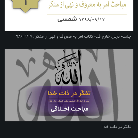
جلسه درس خارج فقه کتاب امر به معروف و نهی از منکر ـ 98/09/17
تفکر در ذات خدا