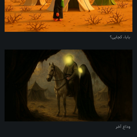
بابا، کجایی؟
وداع آخر