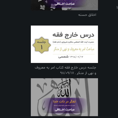
اخلاق حسنه
جلسه درس خارج فقه کتاب امر به معروف
و نهی از منکر ـ 98/09/17