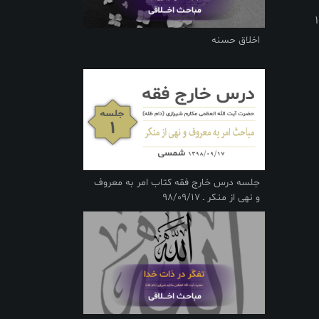
اخلاق حسنه
جلسه درس خارج فقه کتاب امر به معروف
و نهی از منکر ـ 98/09/17