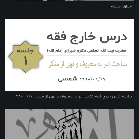
اخلاق حسنه
جلسه درس خارج فقه کتاب امر به معروف و نهی از منکر ـ 98/09/17